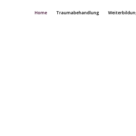
Search
for:
Home
Traumabehandlung
Weiterbildu